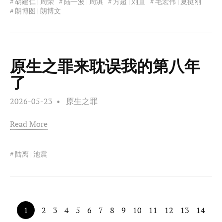
胡建仁 | 周荣
陆一波 | 周淇
方超 | 刘直
毛宏伟 | 夏挺刚
朗博图 | 朗博文
原生之罪来耽误我的第八年
了
2026-05-23
原生之罪
Read More
陆离 | 池震
1
2
3
4
5
6
7
8
9
10
11
12
13
14